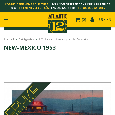
CONDITIONNEMENT SOUS TUBE
LIVRAISON OFFERTE DANS L'UE À PARTIR DE
200€
PAIEMENTS SÉCURISÉS
ENVOIS GARANTIS
RETOURS GRATUITS
(
0
)
•
•
FR
•
EN
Accueil
Catégories
Affiches et tirages grands formats
NEW-MEXICO 1953
FRANÇOIS SCHUITEN
SCHUITEN - LAURENT DURIEUX
SCHUITEN - JACK DURIEUX
SCHUITEN - PEETERS
SCHUITEN - PLISSART
SCHUITEN - ZILLER
SCHUITEN - LI KUNWU
ALAIN GOFFIN
LUC SCHUITEN