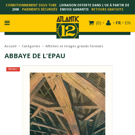
CONDITIONNEMENT SOUS TUBE
LIVRAISON OFFERTE DANS L'UE À PARTIR DE
200€
PAIEMENTS SÉCURISÉS
ENVOIS GARANTIS
RETOURS GRATUITS
(
0
)
•
•
FR
•
EN
Accueil
Catégories
Affiches et tirages grands formats
ABBAYE DE L'EPAU
FRANÇOIS SCHUITEN
PROMO !
SCHUITEN - LAURENT DURIEUX
SCHUITEN - JACK DURIEUX
SCHUITEN - PEETERS
SCHUITEN - PLISSART
SCHUITEN - ZILLER
SCHUITEN - LI KUNWU
ALAIN GOFFIN
LUC SCHUITEN