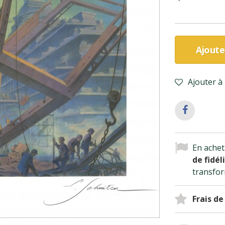
Ajoute
Ajouter à 
En achet
de fidél
transfor
Frais de