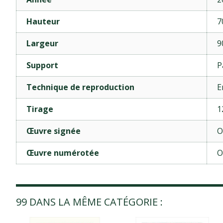
Hauteur
7
Largeur
9
Support
P
Technique de reproduction
E
Tirage
1
Œuvre signée
O
Œuvre numérotée
O
99 DANS LA MÊME CATÉGORIE :