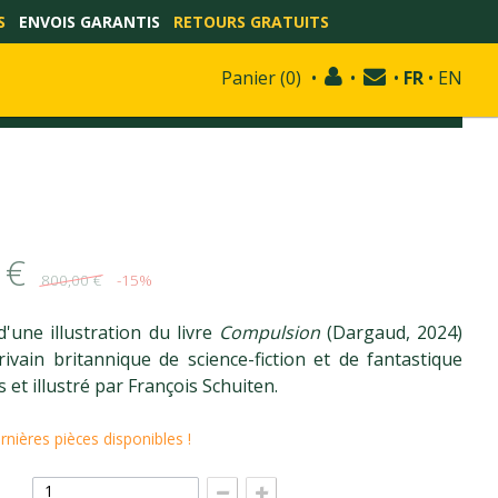
S
ENVOIS GARANTIS
RETOURS GRATUITS
Panier
(
0
)
•
•
•
FR
•
EN
 €
800,00 €
-15%
d'une illustration du livre
Compulsion
(Dargaud, 2024)
crivain britannique de science-fiction et de fantastique
et illustré par François Schuiten.
ernières pièces disponibles !