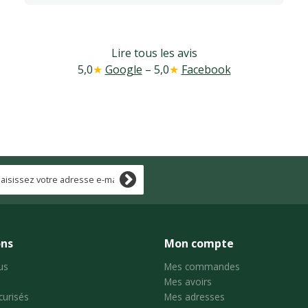
Lire tous les avis
5,0
★
Google
– 5,0
★
Facebook
ons
Mon compte
us
Mes commandes
Mes avoirs
curisés
Mes adresses