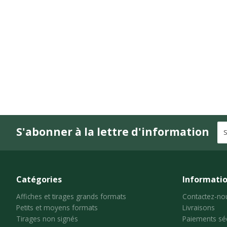
S'abonner à la lettre d'information
Catégories
Informati
Affiches et tirages grands formats
Contactez-no
Petits et moyens formats
Livraisons
Tirages non signés
Paiements sé