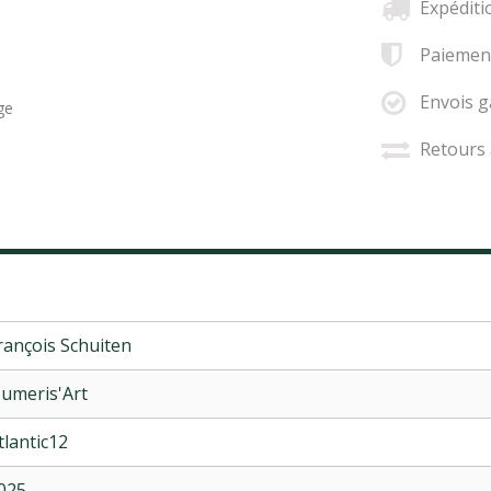
Expéditi
Paiement
Envois g
ge
Retours 
rançois Schuiten
umeris'Art
tlantic12
025