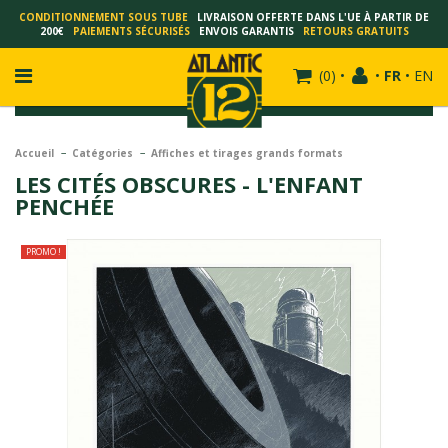
CONDITIONNEMENT SOUS TUBE
LIVRAISON OFFERTE DANS L'UE À PARTIR DE
200€
PAIEMENTS SÉCURISÉS
ENVOIS GARANTIS
RETOURS GRATUITS
(
0
)
•
•
FR
•
EN
Accueil
Catégories
Affiches et tirages grands formats
LES CITÉS OBSCURES - L'ENFANT
PENCHÉE
FRANÇOIS SCHUITEN
SCHUITEN - LAURENT DURIEUX
PROMO !
SCHUITEN - JACK DURIEUX
SCHUITEN - PEETERS
SCHUITEN - PLISSART
SCHUITEN - ZILLER
SCHUITEN - LI KUNWU
ALAIN GOFFIN
LUC SCHUITEN