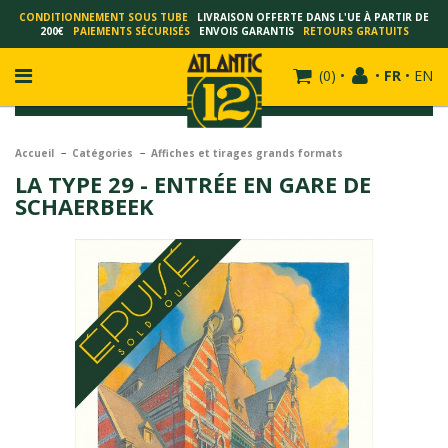
CONDITIONNEMENT SOUS TUBE
LIVRAISON OFFERTE DANS L'UE À PARTIR DE
200€
PAIEMENTS SÉCURISÉS
ENVOIS GARANTIS
RETOURS GRATUITS
(
0
)
•
•
FR
•
EN
Accueil
Catégories
Affiches et tirages grands formats
LA TYPE 29 - ENTRÉE EN GARE DE
SCHAERBEEK
FRANÇOIS SCHUITEN
SCHUITEN - LAURENT DURIEUX
SCHUITEN - JACK DURIEUX
SCHUITEN - PEETERS
SCHUITEN - PLISSART
SCHUITEN - ZILLER
SCHUITEN - LI KUNWU
ALAIN GOFFIN
LUC SCHUITEN