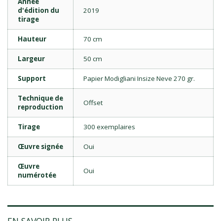
Année
d'édition du
2019
tirage
Hauteur
70 cm
Largeur
50 cm
Support
Papier Modigliani Insize Neve 270 gr.
Technique de
Offset
reproduction
Tirage
300 exemplaires
Œuvre signée
Oui
Œuvre
Oui
numérotée
EN SAVOIR PLUS