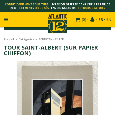
CONDITIONNEMENT SOUS TUBE
LIVRAISON OFFERTE DANS L'UE À PARTIR DE
200€
PAIEMENTS SÉCURISÉS
ENVOIS GARANTIS
RETOURS GRATUITS
(
0
)
•
•
FR
•
EN
Accueil
Catégories
SCHUITEN - ZILLER
TOUR SAINT-ALBERT (SUR PAPIER
CHIFFON)
FRANÇOIS SCHUITEN
SCHUITEN - LAURENT DURIEUX
SCHUITEN - JACK DURIEUX
SCHUITEN - PEETERS
SCHUITEN - PLISSART
SCHUITEN - ZILLER
SCHUITEN - LI KUNWU
ALAIN GOFFIN
LUC SCHUITEN