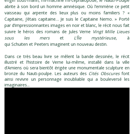
engin sous-marin, mi-machine mi-céphalopode, le Nauti-Poulpe
abrite à son bord un homme amnésique. Où l’emmène ce petit
vaisseau qui arpente des lieux plus ou moins familiers ? «
Capitaine, j’étais capitaine… Je suis le Capitaine Nemo. » Porté
par d’impressionnantes images en noir et blanc, le récit nous fait
suivre le héros des romans de Jules Verne
Vingt Mille Lieues
sous les mers
et
L’Île mystérieuse
, à
qui Schuiten et Peeters imaginent un nouveau destin.
Dans ce très beau livre se mêlent la bande dessinée, le récit
illustré et l’histoire de Verne lui-même, installé dans la ville
d’Amiens où sera bientôt érigée une monumentale sculpture en
bronze du Nauti-poulpe. Les auteurs des
Cités Obscures
font
ainsi revivre un personnage inoubliable qui a bouleversé les
imaginaires...