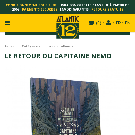
CONDITIONNEMENT SOUS TUBE
LIVRAISON OFFERTE DANS L'UE À PARTIR DE
200€
PAIEMENTS SÉCURISÉS
ENVOIS GARANTIS
RETOURS GRATUITS
(
0
)
•
•
FR
•
EN
Accueil
Catégories
Livres et albums
LE RETOUR DU CAPITAINE NEMO
FRANÇOIS SCHUITEN
SCHUITEN - LAURENT DURIEUX
SCHUITEN - JACK DURIEUX
SCHUITEN - PEETERS
SCHUITEN - PLISSART
SCHUITEN - ZILLER
SCHUITEN - LI KUNWU
ALAIN GOFFIN
LUC SCHUITEN