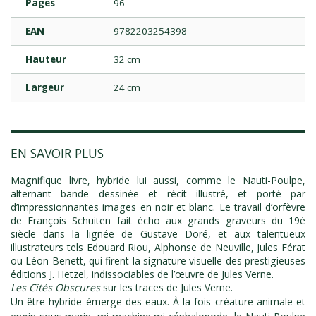
Pages
96
EAN
9782203254398
Hauteur
32 cm
Largeur
24 cm
EN SAVOIR PLUS
Magnifique livre, hybride lui aussi, comme le Nauti-Poulpe,
alternant bande dessinée et récit illustré, et porté par
d’impressionnantes images en noir et blanc. Le travail d’orfèvre
de François Schuiten fait écho aux grands graveurs du 19è
siècle dans la lignée de Gustave Doré, et aux talentueux
illustrateurs tels Edouard Riou, Alphonse de Neuville, Jules Férat
ou Léon Benett, qui firent la signature visuelle des prestigieuses
éditions J. Hetzel, indissociables de l’œuvre de Jules Verne.
Les Cités Obscures
sur les traces de Jules Verne.
Un être hybride émerge des eaux. À la fois créature animale et