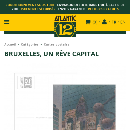
CONDITIONNEMENT SOUS TUBE
LIVRAISON OFFERTE DANS L'UE À PARTIR DE
200€
PAIEMENTS SÉCURISÉS
ENVOIS GARANTIS
RETOURS GRATUITS
(
0
)
•
•
FR
•
EN
Accueil
Catégories
Cartes postales
BRUXELLES, UN RÊVE CAPITAL
FRANÇOIS SCHUITEN
SCHUITEN - LAURENT DURIEUX
SCHUITEN - JACK DURIEUX
SCHUITEN - PEETERS
SCHUITEN - PLISSART
SCHUITEN - ZILLER
SCHUITEN - LI KUNWU
ALAIN GOFFIN
LUC SCHUITEN