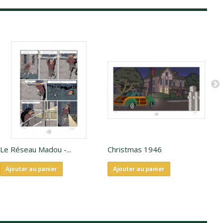
Le Réseau Madou -...
Christmas 1946
Pa
Ajouter au panier
Ajouter au panier