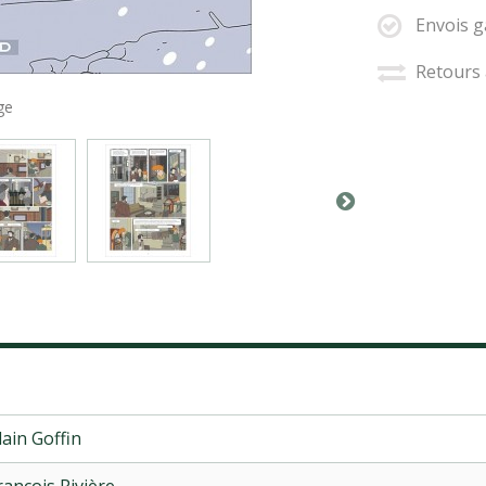
Envois g
Retours 
ge
lain Goffin
rançois Rivière