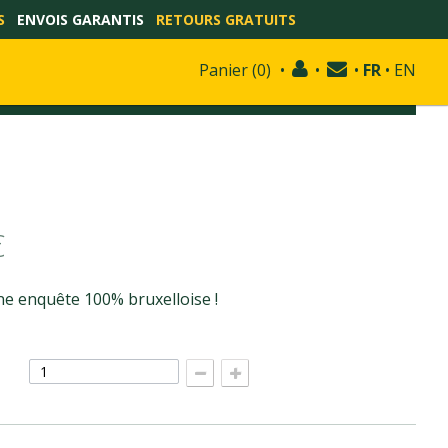
S
ENVOIS GARANTIS
RETOURS GRATUITS
Panier
(
0
)
•
•
•
FR
•
EN
€
ne enquête 100% bruxelloise !