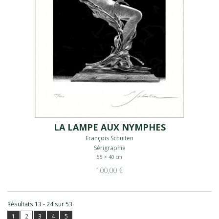
LA LAMPE AUX NYMPHES
François Schuiten
Sérigraphie
55 × 40 cm
100,00 €
Résultats 13 - 24 sur 53.
1
2
3
4
5