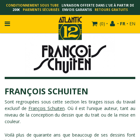
CONDITIONNEMENT SOUS TUBE
LIVRAISON OFFERTE DANS L'UE À PARTIR DE
200€
PAIEMENTS SÉCURISÉS
ENVOIS GARANTIS
RETOURS GRATUITS
(
0
)
•
•
FR
•
EN
FRANÇOIS SCHUITEN
SCHUITEN - LAURENT DURIEUX
SCHUITEN - JACK DURIEUX
FRANÇOIS SCHUITEN
SCHUITEN - PEETERS
SCHUITEN - PLISSART
Sont regroupées sous cette section les tirages issus du travail
exclusif de
François Schuiten
. Où il est l'unique auteur, tant au
SCHUITEN - ZILLER
niveau de la conception du dessin que du trait ou de la mise en
SCHUITEN - LI KUNWU
couleur.
ALAIN GOFFIN
Voilà plus de quarante ans que beaucoup de ses dessins font
LUC SCHUITEN