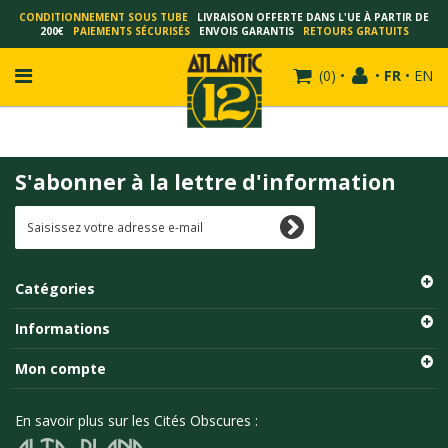
CONDITIONNEMENT SOUS TUBE
LIVRAISON OFFERTE DANS L'UE À PARTIR DE
200€
PAIEMENTS SÉCURISÉS
ENVOIS GARANTIS
RETOURS GRATUITS
(
0
)
•
•
FR
•
EN
S'abonner à la lettre d'information
FRANÇOIS SCHUITEN
SCHUITEN - LAURENT DURIEUX
SCHUITEN - JACK DURIEUX
Catégories
SCHUITEN - PEETERS
SCHUITEN - PLISSART
Informations
SCHUITEN - ZILLER
Mon compte
SCHUITEN - LI KUNWU
ALAIN GOFFIN
En savoir plus sur les Cités Obscures :
LUC SCHUITEN