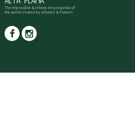
ROMAIN RENARD
The impossible & infinite encyclopedia of
DAVID MERVEILLE
the world created by Schuiten & Peeters