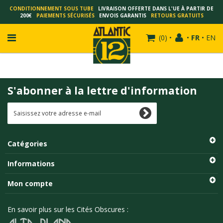
CONDITIONNEMENT SOUS TUBE
LIVRAISON OFFERTE DANS L'UE À PARTIR DE
200€
PAIEMENTS SÉCURISÉS
ENVOIS GARANTIS
RETOURS GRATUITS
(
0
)
•
•
FR
•
EN
S'abonner à la lettre d'information
FRANÇOIS SCHUITEN
SCHUITEN - LAURENT DURIEUX
SCHUITEN - JACK DURIEUX
Catégories
SCHUITEN - PEETERS
SCHUITEN - PLISSART
Informations
SCHUITEN - ZILLER
Mon compte
SCHUITEN - LI KUNWU
ALAIN GOFFIN
En savoir plus sur les Cités Obscures :
LUC SCHUITEN