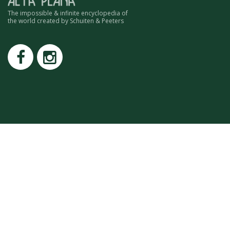
ROMAIN RENARD
The impossible & infinite encyclopedia of
DAVID MERVEILLE
the world created by Schuiten & Peeters