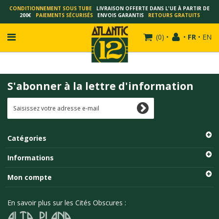
CONDITIONNEMENT SOUS TUBE
LIVRAISON OFFERTE DANS L'UE À PARTIR DE
200€
PAIEMENTS SÉCURISÉS
ENVOIS GARANTIS
RETOURS GRATUITS
(
0
)
•
•
FR
•
EN
S'abonner à la lettre d'information
FRANÇOIS SCHUITEN
SCHUITEN - LAURENT DURIEUX
SCHUITEN - JACK DURIEUX
Catégories
SCHUITEN - PEETERS
SCHUITEN - PLISSART
Informations
SCHUITEN - ZILLER
Mon compte
SCHUITEN - LI KUNWU
ALAIN GOFFIN
En savoir plus sur les Cités Obscures :
LUC SCHUITEN