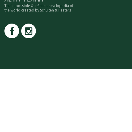
ROMAIN RENARD
The impossible & infinite encyclopedia of
the world created by Schuiten & Peeters
DAVID MERVEILLE