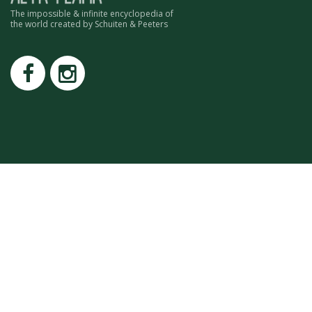
ROMAIN RENARD
The impossible & infinite encyclopedia of
the world created by Schuiten & Peeters
DAVID MERVEILLE