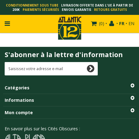
CONDITIONNEMENT SOUS TUBE
LIVRAISON OFFERTE DANS L'UE À PARTIR DE
200€
PAIEMENTS SÉCURISÉS
ENVOIS GARANTIS
RETOURS GRATUITS
(
0
)
•
•
FR
•
EN
S'abonner à la lettre d'information
FRANÇOIS SCHUITEN
SCHUITEN - LAURENT DURIEUX
SCHUITEN - JACK DURIEUX
Catégories
SCHUITEN - PEETERS
SCHUITEN - PLISSART
Informations
SCHUITEN - ZILLER
Mon compte
SCHUITEN - LI KUNWU
ALAIN GOFFIN
En savoir plus sur les Cités Obscures :
LUC SCHUITEN