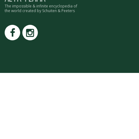
ROMAIN RENARD
The impossible & infinite encyclopedia of
the world created by Schuiten & Peeters
DAVID MERVEILLE