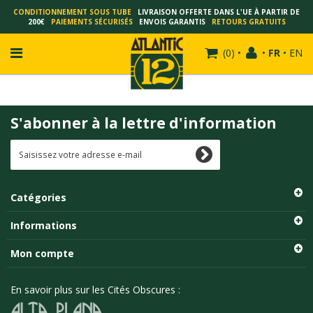
CONDITIONNEMENT SOUS TUBE
LIVRAISON OFFERTE DANS L'UE À PARTIR DE
200€
PAIEMENTS SÉCURISÉS
ENVOIS GARANTIS
RETOURS GRATUITS
(
0
)
•
•
FR
•
EN
S'abonner à la lettre d'information
FRANÇOIS SCHUITEN
SCHUITEN - LAURENT DURIEUX
SCHUITEN - JACK DURIEUX
Catégories
SCHUITEN - PEETERS
SCHUITEN - PLISSART
Informations
SCHUITEN - ZILLER
Mon compte
SCHUITEN - LI KUNWU
ALAIN GOFFIN
En savoir plus sur les Cités Obscures :
LUC SCHUITEN