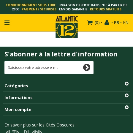
CONDITIONNEMENT SOUS TUBE
LIVRAISON OFFERTE DANS L'UE À PARTIR DE
200€
PAIEMENTS SÉCURISÉS
ENVOIS GARANTIS
RETOURS GRATUITS
(
0
)
•
•
FR
•
EN
S'abonner à la lettre d'information
FRANÇOIS SCHUITEN
SCHUITEN - LAURENT DURIEUX
SCHUITEN - JACK DURIEUX
Catégories
SCHUITEN - PEETERS
SCHUITEN - PLISSART
Informations
SCHUITEN - ZILLER
Mon compte
SCHUITEN - LI KUNWU
ALAIN GOFFIN
En savoir plus sur les Cités Obscures :
LUC SCHUITEN