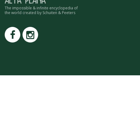
ROMAIN RENARD
The impossible & infinite encyclopedia of
DAVID MERVEILLE
the world created by Schuiten & Peeters