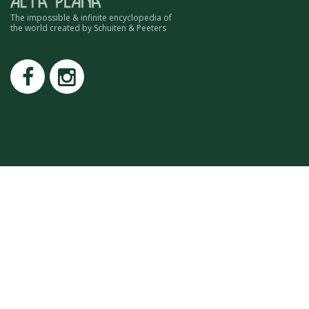
ROMAIN RENARD
The impossible & infinite encyclopedia of
DAVID MERVEILLE
the world created by Schuiten & Peeters