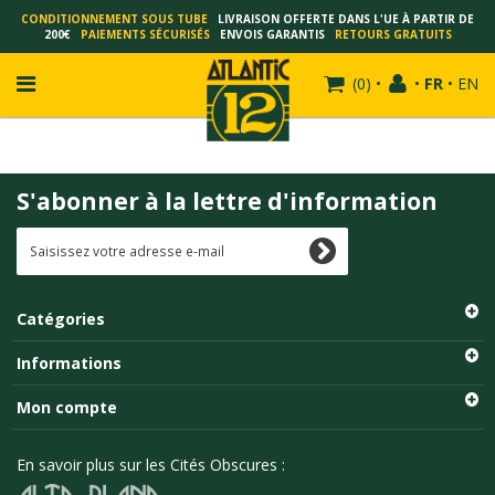
CONDITIONNEMENT SOUS TUBE
LIVRAISON OFFERTE DANS L'UE À PARTIR DE
200€
PAIEMENTS SÉCURISÉS
ENVOIS GARANTIS
RETOURS GRATUITS
(
0
)
•
•
FR
•
EN
S'abonner à la lettre d'information
FRANÇOIS SCHUITEN
SCHUITEN - LAURENT DURIEUX
SCHUITEN - JACK DURIEUX
Catégories
SCHUITEN - PEETERS
SCHUITEN - PLISSART
Informations
SCHUITEN - ZILLER
Mon compte
SCHUITEN - LI KUNWU
ALAIN GOFFIN
En savoir plus sur les Cités Obscures :
LUC SCHUITEN