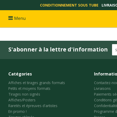
CONDITIONNEMENT SOUS TUBE
LIVRAIS
Menu
S'abonner à la lettre d'information
Catégories
Informati
Affiches et tirages grands formats
Contactez-no
Petits et moyens formats
Livraisons
Tirages non signés
Paiements sé
Affiches/Posters
Conditions gé
Raretés et épreuves d'artistes
Confidentialit
En promo !
Programme de