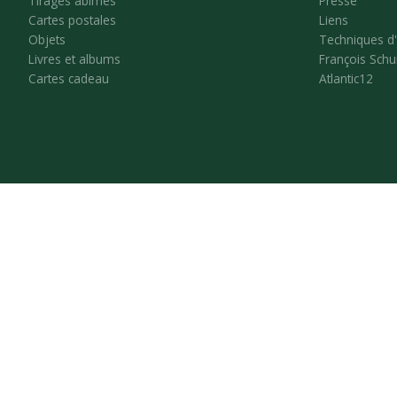
Tirages abîmés
Presse
Cartes postales
Liens
Objets
Techniques d
Livres et albums
François Schu
Cartes cadeau
Atlantic12