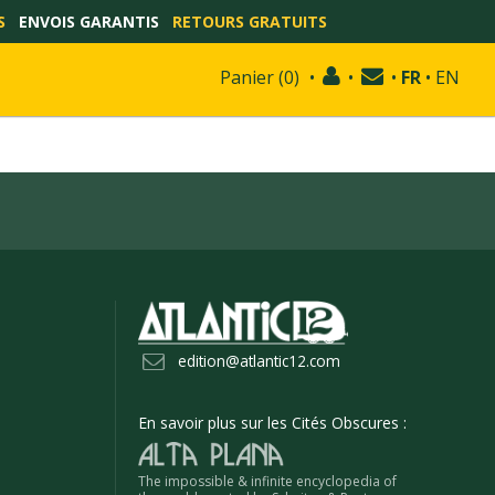
S
ENVOIS GARANTIS
RETOURS GRATUITS
Panier
(
0
)
•
•
•
FR
•
EN
edition@atlantic12.com
En savoir plus sur les Cités Obscures :
The impossible & infinite encyclopedia of