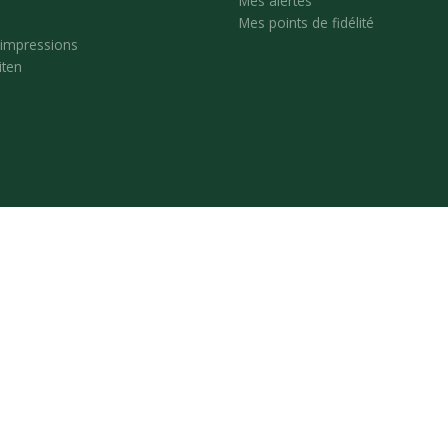
Mes alertes
Mes points de fidélité
'impressions
iten