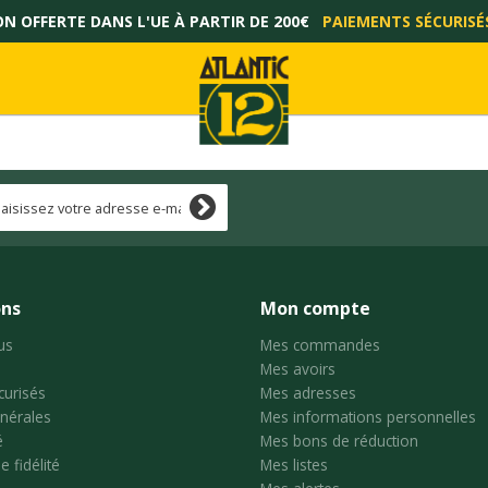
ON OFFERTE DANS L'UE À PARTIR DE 200€
PAIEMENTS SÉCURISÉ
ons
Mon compte
us
Mes commandes
Mes avoirs
curisés
Mes adresses
nérales
Mes informations personnelles
é
Mes bons de réduction
 fidélité
Mes listes