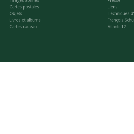
Tirages abîmés
Presse
Cartes postales
Liens
Objets
Techniques d
Livres et albums
François Schu
Cartes cadeau
Atlantic12