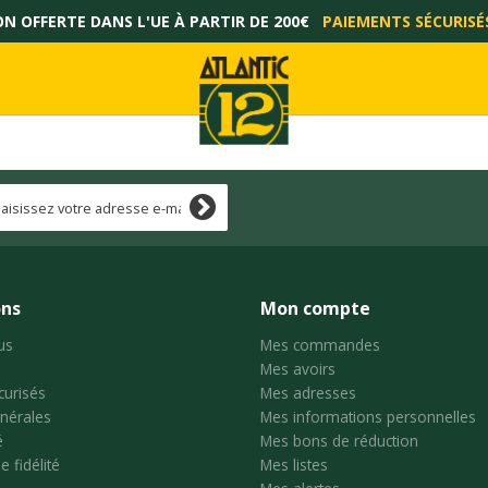
ON OFFERTE DANS L'UE À PARTIR DE 200€
PAIEMENTS SÉCURISÉ
ons
Mon compte
us
Mes commandes
Mes avoirs
curisés
Mes adresses
nérales
Mes informations personnelles
é
Mes bons de réduction
 fidélité
Mes listes