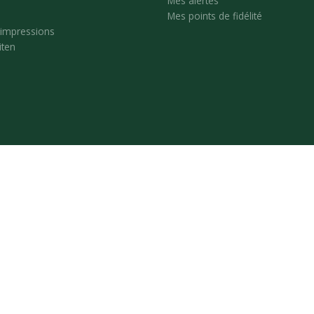
Mes alertes
Mes points de fidélité
'impressions
iten