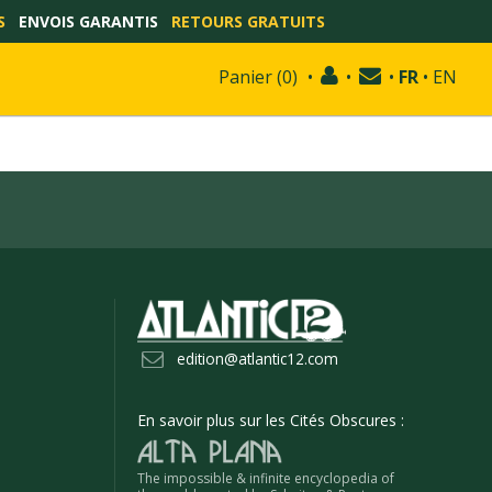
S
ENVOIS GARANTIS
RETOURS GRATUITS
Panier
(
0
)
•
•
•
FR
•
EN
edition@atlantic12.com
En savoir plus sur les Cités Obscures :
The impossible & infinite encyclopedia of