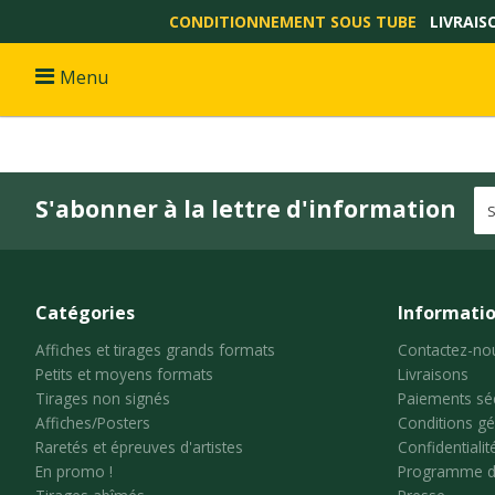
CONDITIONNEMENT SOUS TUBE
LIVRAIS
Menu
S'abonner à la lettre d'information
Catégories
Informati
Affiches et tirages grands formats
Contactez-no
Petits et moyens formats
Livraisons
Tirages non signés
Paiements sé
Affiches/Posters
Conditions gé
Raretés et épreuves d'artistes
Confidentialit
En promo !
Programme de